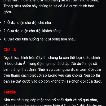
phạt mà chỉ cần biết đội nào thắng để đặt tiền vào là xong.
Trong siêu phẩm này chúng ta sẽ có 3 ô cược chính bao
gồm:
1: Ô đại diện cho đội chủ nhà.
2: Cửa đại diện cho đội khách hàng.
X: Cửa cho tình huống hai đội bóng hòa nhau.
Châu Á
Ngoài loại hình trên đây thì chúng ta còn thể loại khác chính
là kèo châu Á. Trong đội mạnh phải chấp đội dưới một số
bàn thắng nhất định. Nhiệm vụ của người đoán xem đội cửa
trên thắng cách biệt với số lượng yêu cầu không. Nếu có thì
bạn sẽ đặt cược vào đó còn không thì sẽ chọn đội cửa dưới.
Tài xỉu
Nhà cái sẽ cung cấp một con số nhất định về số quả phạt,
bàn thắng hoặc thẻ phạt trong hiệp đấu giữa 2 đội. Nhiệm vụ