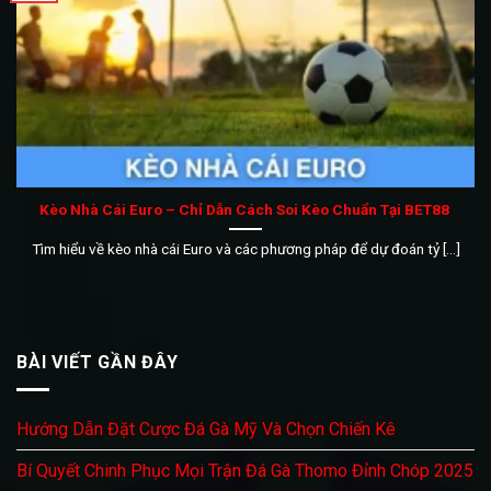
Kèo Nhà Cái Euro – Chỉ Dẫn Cách Soi Kèo Chuẩn Tại BET88
Tìm hiểu về kèo nhà cái Euro và các phương pháp để dự đoán tỷ [...]
BÀI VIẾT GẦN ĐÂY
Hướng Dẫn Đặt Cược Đá Gà Mỹ Và Chọn Chiến Kê
Bí Quyết Chinh Phục Mọi Trận Đá Gà Thomo Đỉnh Chóp 2025