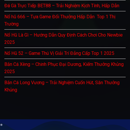
Đá Gà Trực Tiếp BET88 – Trải Nghiệm Kịch Tính, Hấp Dẫn
Nổ hũ 666 – Tựa Game Đổi Thưởng Hấp Dẫn Top 1 Thị
Trường
Nổ Hũ Là Gì – Hướng Dẫn Quy Định Cách Chơi Cho Newbie
2025
Nổ Hũ 52 – Game Thú Vị Giải Trí Đẳng Cấp Top 1 2025
Bắn Cá Xèng – Chinh Phục Đại Dương, Kiếm Thưởng Khủng
2025
Bắn Cá Long Vương – Trải Nghiệm Cuốn Hút, Săn Thưởng
Khủng