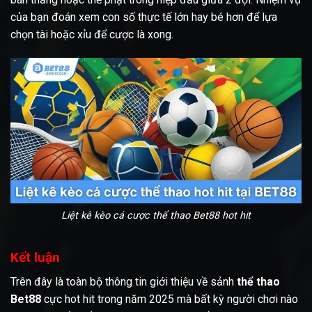
của bạn đoán xem con số thực tế lớn hay bé hơn để lựa
chọn tài hoặc xỉu để cược là xong.
Liệt kê kèo cá cược thể thao Bet88 hot hit
Kết luận
Trên đây là toàn bộ thông tin giới thiệu về sảnh
thể thao
Bet88
cực hot hit trong năm 2025 mà bất kỳ người chơi nào