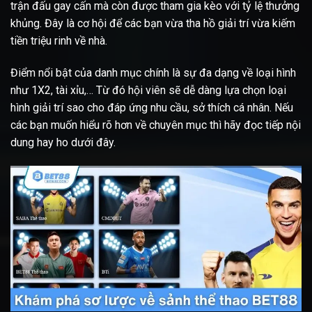
trận đấu gay cấn mà còn được tham gia kèo với tỷ lệ thưởng
khủng. Đây là cơ hội để các bạn vừa tha hồ giải trí vừa kiếm
tiền triệu rinh về nhà.
Điểm nổi bật của danh mục chính là sự đa dạng về loại hình
như 1X2, tài xỉu,… Từ đó hội viên sẽ dễ dàng lựa chọn loại
hình giải trí sao cho đáp ứng nhu cầu, sở thích cá nhân. Nếu
các bạn muốn hiểu rõ hơn về chuyên mục thì hãy đọc tiếp nội
dung hay ho dưới đây.