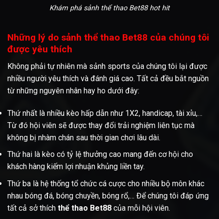
Khám phá sảnh thể thao Bet88 hot hit
Những lý do sảnh thể thao Bet88 của chúng tôi
được yêu thích
Không phải tự nhiên mà sảnh sports của chúng tôi lại được
nhiều người yêu thích và đánh giá cao. Tất cả đều bắt nguồn
từ những nguyên nhân hay ho dưới đây:
Thứ nhất là nhiều kèo hấp dẫn như 1X2, handicap, tài xỉu,…
Từ đó hội viên sẽ được thay đổi trải nghiệm liên tục mà
không bị nhàm chán sau thời gian chơi lâu dài.
Thứ hai là kèo có tỷ lệ thưởng cao mang đến cơ hội cho
khách hàng kiếm lợi nhuận khủng liền tay.
Thứ ba là hệ thống tổ chức cá cược cho nhiều bộ môn khác
nhau bóng đá, bóng chuyền, bóng rổ,… Để chúng tôi đáp ứng
tất cả sở thích
thể thao Bet88
của mỗi hội viên.